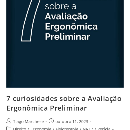
7 curiosidades sobre a Avaliação
Ergonômica Preliminar
Tiago Marchese
outubro 11, 2023
Direito
/
Ergonomia
/
Fisioterapia
/
NR17
/
Perícia