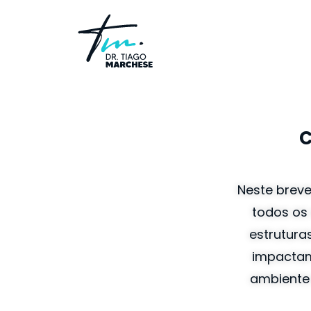
C
Neste breve
todos os 
estrutura
impactam
ambiente 