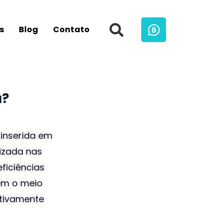
s
Blog
Contato
a?
 inserida em
lizada nas
ficiências
ém o meio
ativamente